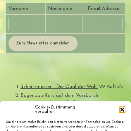
Vorname
Nachname
Email-Adresse
Schnitzmesser - Die Qual der Wahl
29 Aufrufe
Bogenbau-Kurs auf dem Vossbarch
(24.-26.02.23)
24 Aufrufe
Cookie-Zustimmung
Wildkräuter-Fladen vom Lagerfeuer
18 Aufrufe
verwalten
Das Rotkehlchen im Fahrradhelm
17 Aufrufe
Um dir ein optimales Erlebnis zu bieten, verwenden wir Technologien wie Cookies,
um Geräteinformationen zu speichern und/oder darauf zuzugreifen. Wenn du